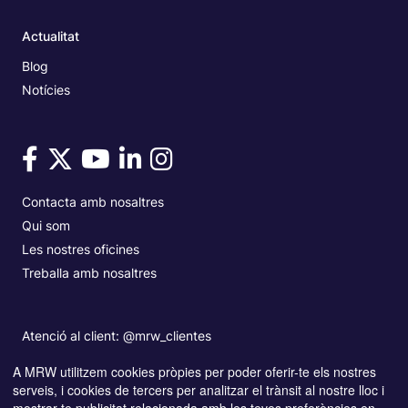
Actualitat
Blog
Notícies
Contacta amb nosaltres
Qui som
Les nostres oficines
Treballa amb nosaltres
Atenció al client: @mrw_clientes
A MRW utilitzem cookies pròpies per poder oferir-te els nostres
serveis, i cookies de tercers per analitzar el trànsit al nostre lloc i
Copyright© MRW 2026
Accessibilitat
mostrar-te publicitat relacionada amb les teves preferències en