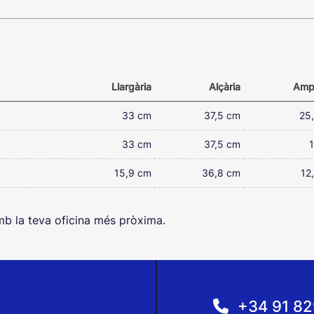
k
Llargària
Alçària
Ampl
33
cm
37,5
cm
25
33
cm
37,5
cm
15,9
cm
36,8
cm
12
amb la teva oficina més pròxima.
Informació
+34 91 82