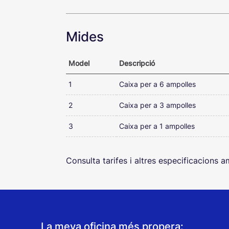
Informació de Bottle-Pac
Mides
Model
Descripció
1
Caixa per a 6 ampolles
2
Caixa per a 3 ampolles
3
Caixa per a 1 ampolles
Consulta tarifes i altres especificacions 
La meva oficina més propera: