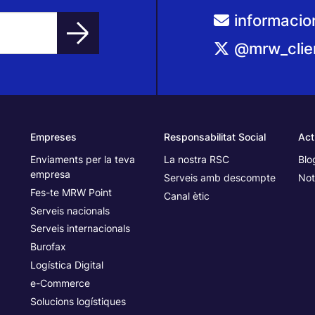
informaci
@mrw_clie
Empreses
Responsabilitat Social
Act
Enviaments per la teva
La nostra RSC
Blo
empresa
Serveis amb descompte
Not
Fes-te MRW Point
Canal ètic
Serveis nacionals
Serveis internacionals
Burofax
Logística Digital
e-Commerce
Solucions logístiques