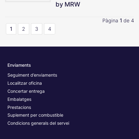
by MRW
Pàgina
1
de 4
1
2
3
4
Enviaments
Seguiment d’enviaments
Localitzar oficina
Concertar entrega
Embalatges
Prestacions
Suplement per combustible
Condicions generals del servei