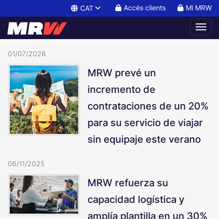
Accés clients
Mi MRW
CAT
Pàgina de notícies de MRW
Llistat de notícies de MRW
01/07/2026
MRW prevé un
incremento de
contrataciones de un 20%
para su servicio de viajar
sin equipaje este verano
06/11/2025
MRW refuerza su
capacidad logística y
amplía plantilla en un 30%