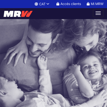
Accés clients
Mi MRW
CAT