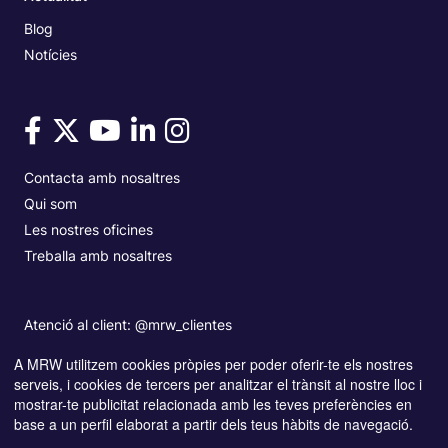
Blog
Notícies
Contacta amb nosaltres
Qui som
Les nostres oficines
Treballa amb nosaltres
Atenció al client: @mrw_clientes
A MRW utilitzem cookies pròpies per poder oferir-te els nostres
serveis, i cookies de tercers per analitzar el trànsit al nostre lloc i
Copyright© MRW 2026
Accessibilitat
mostrar-te publicitat relacionada amb les teves preferències en
Política de Privacitat i protecció de dades
Avís legal
base a un perfil elaborat a partir dels teus hàbits de navegació.
Política de cookies
Informació Frau
Resolució de litigis UE