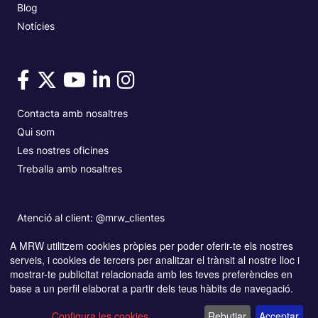
Blog
Notícies
Contacta amb nosaltres
Qui som
Les nostres oficines
Treballa amb nosaltres
Atenció al client: @mrw_clientes
A MRW utilitzem cookies pròpies per poder oferir-te els nostres
serveis, i cookies de tercers per analitzar el trànsit al nostre lloc i
Copyright© MRW 2026
Accessibilitat
mostrar-te publicitat relacionada amb les teves preferències en
Política de Privacitat i protecció de dades
Avís legal
base a un perfil elaborat a partir dels teus hàbits de navegació.
Política de cookies
Informació Frau
Resolució de litigis UE
Configura les cookies...
Rebutjar
Acceptar
Mapa web
W3C-WAI