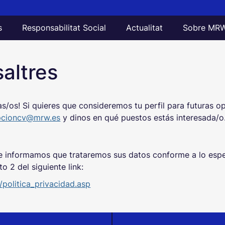
s
Responsabilitat Social
Actualitat
Sobre MR
altres
s/os! Si quieres que consideremos tu perfil para futuras 
pcioncv@mrw.es
y dinos en qué puestos estás interesada/o
 informamos que trataremos sus datos conforme a lo espec
o 2 del siguiente link:
politica_privacidad.asp