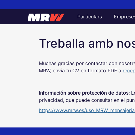
Particulars
Emprese
Informació de treball
Treballa amb nos
Muchas gracias por contactar con nosotra
MRW, envía tu CV en formato PDF a
rece
Información sobre protección de datos:
Le
privacidad, que puede consultar en el punt
https://www.mrw.es/uso_MRW_mensajeria/