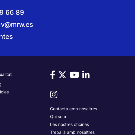
n sobre oficinas
9 66 89
cv@mrw.es
ntes
ualitat
g
ícies
Contacta amb nosaltres
Qui som
Les nostres oficines
Treballa amb nosaltres