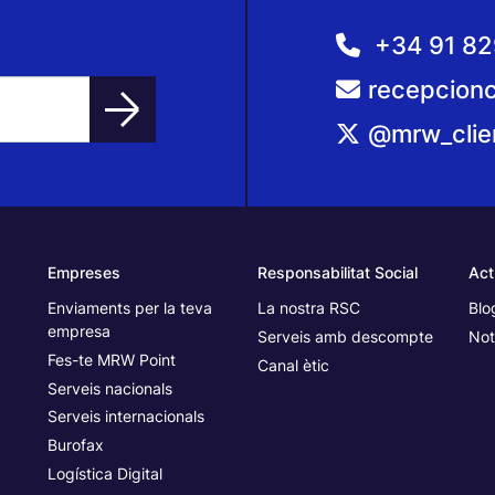
Informació
+34 91 82
recepcion
@mrw_clie
Empreses
Responsabilitat Social
Act
Enviaments per la teva
La nostra RSC
Blo
empresa
Serveis amb descompte
Not
Fes-te MRW Point
Canal ètic
Serveis nacionals
Serveis internacionals
Burofax
Logística Digital